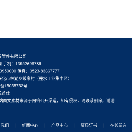
锌管件有限公司
手机：13952696789
3950000 传真：0523-83667777
兴化市林湖乡戴家村（楚水工业集中区）
P备15055752号
苏首佳
网站图文素材来源于网络公开渠道，如有侵权，请联系删除，谢谢!
于我们
|
新闻中心
|
产品中心
|
资质证书
|
在线留言