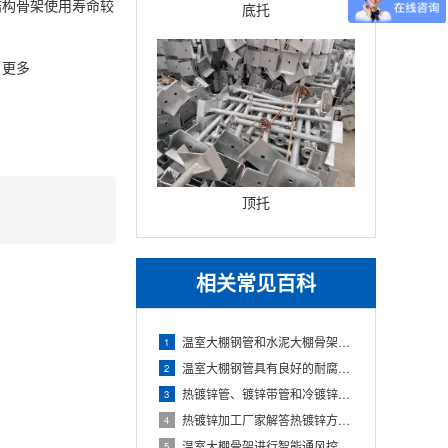
结构骨架使用寿命较
底托
。更多
顶托
相关常见百科
温室大棚钢管和水泥大棚骨架对比
1
温室大棚钢管具有良好的耐腐蚀性
2
热镀锌管、镀锌带管和冷镀锌有什么不同?热镀锌加工厂家为你解答
3
热镀锌加工厂家解答热镀锌方管是什么?
4
温室大棚骨架进行智能通风控温机安装与使用信息技术
5