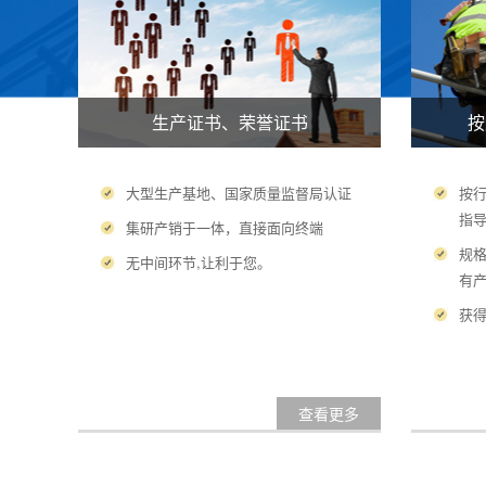
生产证书、荣誉证书
按
大型生产基地、国家质量监督局认证
按
指
集研产销于一体，直接面向终端
规
无中间环节,让利于您。
有
获
查看更多