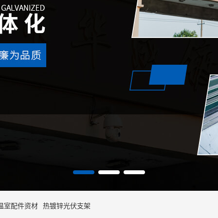
温室配件资材
热镀锌光伏支架